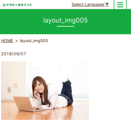
Select Language
▼
MENU
layout_img005
HOME
layout_img005
2018/06/07