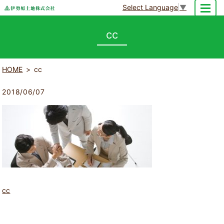
Select Language
▼
MENU
cc
HOME
cc
2018/06/07
cc